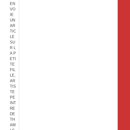
EN
VO
IE
UN
AR
TIC
LE
SU
R L
A P
ETI
TE
FIL
LE,
AR
TIS
TE
PE
INT
RE
DE
TH
AM