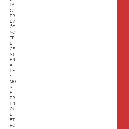
LA
C/
PR
ÉV
ÔT
NO
TR
E
CE
NT
EN
AI
RE
SI
MO
NE
PE
RR
EN
OU
D
ET
RO