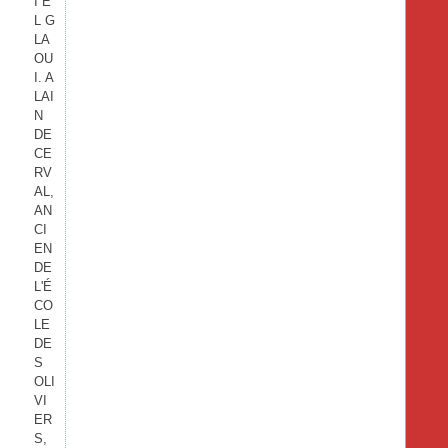
I E
L G
LA
OU
I. A
LAI
N
DE
CE
RV
AL,
AN
CI
EN
DE
L'É
CO
LE
DE
S
OLI
VI
ER
S,