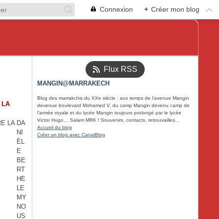
Connexion
+
Créer mon blog
Flux RSS
MANGIN@MARRAKECH
Blog des marrakchis du XXe siècle : aux temps de l'avenue Mangin
 LA
devenue boulevard Mohamed V, du camp Mangin devenu camp de
l'armée royale et du lycée Mangin toujours prolongé par le lycée
Victor Hugo… Salam MRK ! Souvenirs, contacts, retrouvailles…
DA
Accueil du blog
NI
Créer un blog avec CanalBlog
ÈL
E
BE
RT
HE
LE
MY
NO
US