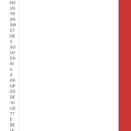
NO
US
TR
AN
SM
ET
DE
S
SO
UV
EN
IR
S
À
PR
OP
OS
DE
JU
LIE
TT
E
BE
UL