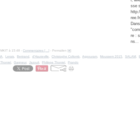
sse 
http:
ree.f
Dans
"comp
re : 
ns...
IMKIT à 15:48 -
Commentaires [
…
]
- Permalien [
#
]
MA
,
Lerais
,
Bertrand
,
d'Hauteville
,
Christophe Collomb
,
Agpouram
,
Moussem 2015
,
SALAM
,
 Thoniel
,
Gagneur
,
Jazouli
,
Philippe Thoniel
,
Prando