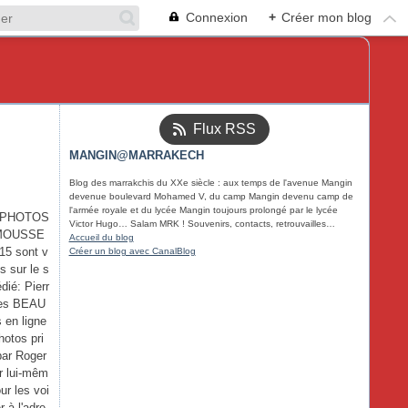
Connexion
+
Créer mon blog
Flux RSS
MANGIN@MARRAKECH
Blog des marrakchis du XXe siècle : aux temps de l'avenue Mangin
devenue boulevard Mohamed V, du camp Mangin devenu camp de
l'armée royale et du lycée Mangin toujours prolongé par le lycée
 PHOTOS
Victor Hugo… Salam MRK ! Souvenirs, contacts, retrouvailles…
MOUSSE
Accueil du blog
15 sont v
Créer un blog avec CanalBlog
es sur le s
édié: Pierr
es BEAU
 en ligne
hotos pri
par Roger
ar lui-mêm
ur les voi
er à l'adre