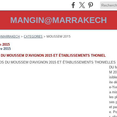
MANGIN@MARRAKECH
@MARRAKECH
>
CATEGORIES
>
MOUSSEM 2015
 2015
re 2015
 DU MOUSSEM D'AVIGNON 2015 ET ÉTABLISSEMENTS THONIEL
LES
DU 
M 20
isibl
ite d
e-Yv
a mis
les p
ses 
et p
e. Po
r, all