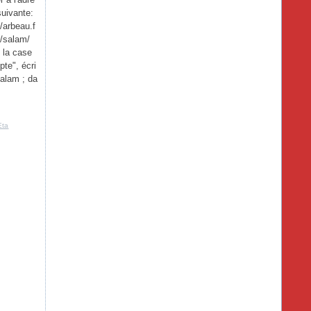
suivante:
//arbeau.f
r/salam/
 la case
te", écri
salam ; da
Eta