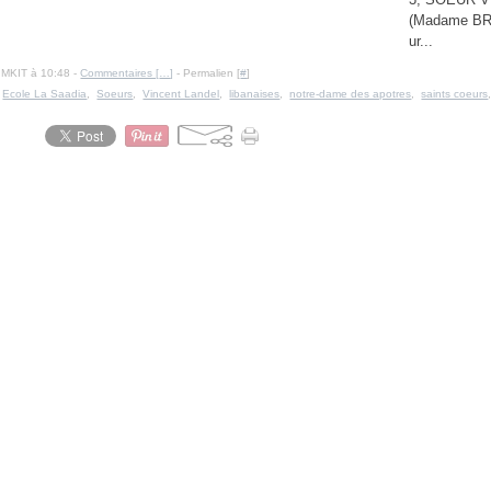
(Madame B
ur...
IMKIT à 10:48 -
Commentaires [
…
]
- Permalien [
#
]
,
Ecole La Saadia
,
Soeurs
,
Vincent Landel
,
libanaises
,
notre-dame des apotres
,
saints coeurs