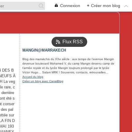
Connexion
+
Créer mon blog
Flux RSS
MANGIN@MARRAKECH
Blog des marrakchis du XXe siècle : aux temps de l'avenue Mangin
devenue boulevard Mohamed V, du camp Mangin devenu camp de
l'armée royale et du lycée Mangin toujours prolongé par le lycée
4 DES B
Victor Hugo… Salam MRK ! Souvenirs, contacts, retrouvailles…
NEUFS À
Accueil du blog
 La veg
Créer un blog avec CanalBlog
e rare, c
 derrière
ont été s
t conser
 des pal
ettée sur
 LA FIN D
MAI 193
IANNEY,