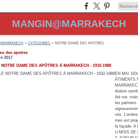
MANGIN@MARRAKECH
@MARRAKECH
>
CATEGORIES
>
NOTRE-DAME DES APOTRES
me des apotres
re 2017
 NOTRE DAME DES APÔTRES À MARRAKECH - 1932-1988
EN MAI 193
ÂTIMENTS 
MARRAKECH
étation sembl
ôté rue, mais
les palmiers 
oigneusemen
vés. L'ombre
mes est proj
la façade. A
U MOIS DE 
3, SOEUR V