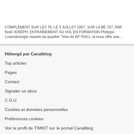
COMPLÉMENT SUR LES T6, LE 3 JUILLET 1957, SUR LA BE 707, PAR
Noël JOSEPH: ENTRAÎNEMENT AU VOL EN FORMATION Philippe
Luxembourger reparle du quartier "Voie de 60" RACL et nous offre une
photo du grand plongeoir de la piscine du Camp Mangin L'A.G.M.
ASSOCIATION...
Hébergé par Canalblog
Top articles
Pages
Contact
Signaler un abus
C.G.U.
Cookies et données personnelles
Préférences cookies
Voir le profil de TIMKIT sur le portail Canalblog