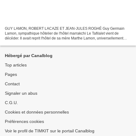
GUY LAMON, ROBERT LACAZE ET JEAN-JULES ROGHÉ Guy Germain
Lamon, sympathique hôtelier de l'hôtel marrakchi Le Tafilalet vient de
décéder. Il avait reprit l'hôtel de sa mère Marthe Lamon, universellement
connue des anciens de Marrakech, dont il avait hérité....
Hébergé par Canalblog
Top articles
Pages
Contact
Signaler un abus
C.G.U.
Cookies et données personnelles
Préférences cookies
Voir le profil de TIMKIT sur le portail Canalblog