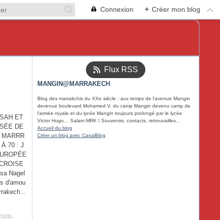
Connexion
+
Créer mon blog
Flux RSS
MANGIN@MARRAKECH
Blog des marrakchis du XXe siècle : aux temps de l'avenue Mangin
devenue boulevard Mohamed V, du camp Mangin devenu camp de
l'armée royale et du lycée Mangin toujours prolongé par le lycée
SAH ET
Victor Hugo… Salam MRK ! Souvenirs, contacts, retrouvailles…
SSÉE DE
Accueil du blog
S MARRR
Créer un blog avec CanalBlog
 70 : J
EUROPÉE
 CROISE
a Nagel
es d'amou
rakech...
Perrin
,