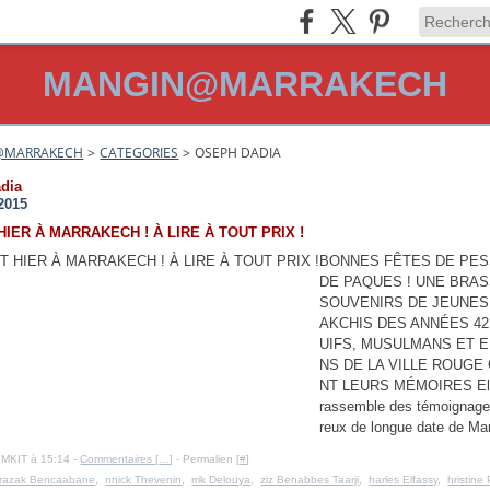
MANGIN@MARRAKECH
@MARRAKECH
>
CATEGORIES
>
OSEPH DADIA
dia
2015
 HIER À MARRAKECH ! À LIRE À TOUT PRIX !
BONNES FÊTES DE PES
DE PAQUES ! UNE BRA
SOUVENIRS DE JEUNE
AKCHIS DES ANNÉES 42 À
UIFS, MUSULMANS ET 
NS DE LA VILLE ROUGE
NT LEURS MÉMOIRES Els
rassemble des témoignag
reux de longue date de Mar
IMKIT à 15:14 -
Commentaires [
…
]
- Permalien [
#
]
razak Bencaabane
,
nnick Thevenin
,
rrik Delouya
,
ziz Benabbes Taarji
,
harles Elfassy
,
hristine 