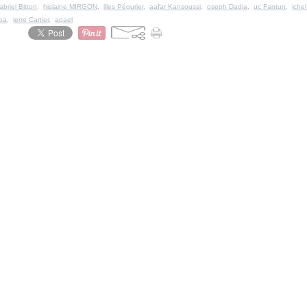
abriel Bitton
,
hislaine MIRGON
,
illes Pégurier
,
aafar Kansoussi
,
oseph Dadia
,
uc Fantun
,
iche
ba
,
ierre Cartier
,
apael