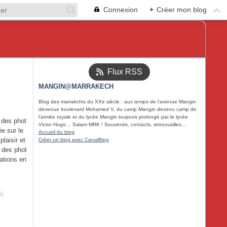
Connexion
+
Créer mon blog
Flux RSS
MANGIN@MARRAKECH
Blog des marrakchis du XXe siècle : aux temps de l'avenue Mangin
devenue boulevard Mohamed V, du camp Mangin devenu camp de
l'armée royale et du lycée Mangin toujours prolongé par le lycée
 des phot
Victor Hugo… Salam MRK ! Souvenirs, contacts, retrouvailles…
ée sur le
Accueil du blog
laisir et
Créer un blog avec CanalBlog
 des phot
tations en
UI
,