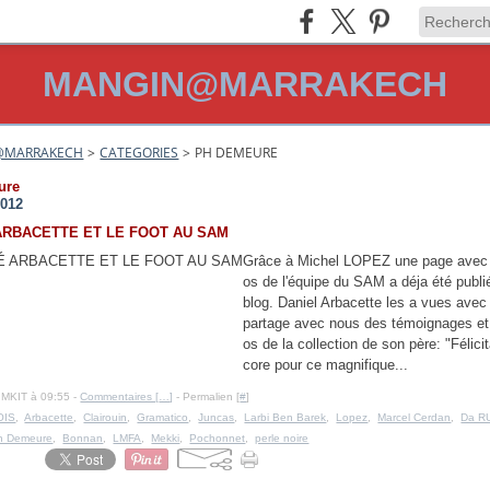
MANGIN@MARRAKECH
@MARRAKECH
>
CATEGORIES
>
PH DEMEURE
ure
2012
ARBACETTE ET LE FOOT AU SAM
Grâce à Michel LOPEZ une page avec
os de l'équipe du SAM a déja été publi
blog. Daniel Arbacette les a vues avec p
partage avec nous des témoignages et
os de la collection de son père: "Félici
core pour ce magnifique...
IMKIT à 09:55 -
Commentaires [
…
]
- Permalien [
#
]
OIS
,
Arbacette
,
Clairouin
,
Gramatico
,
Juncas
,
Larbi Ben Barek
,
Lopez
,
Marcel Cerdan
,
Da R
h Demeure
,
Bonnan
,
LMFA
,
Mekki
,
Pochonnet
,
perle noire