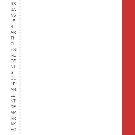
RS
DA
NS
LE
S
AR
TI
CL
ES
RÉ
CE
NT
S
QU
I P
AR
LE
NT
DE
MA
RR
AK
EC