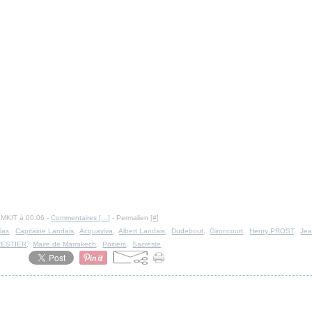
IMKIT à 00:06 -
Commentaires [
…
]
- Permalien [
#
]
las
,
Capitaine Landais
,
Acquaviva
,
Albert Landais
,
Dudebout
,
Gironcourt
,
Henry PROST
,
Jea
RESTIER
,
Maire de Marrakech
,
Poitiers
,
Sacreste