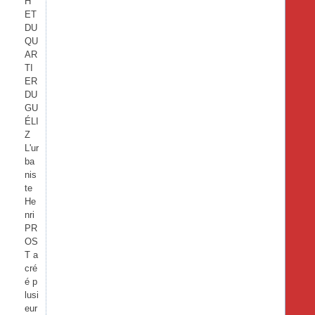
H
ET
DU
QU
AR
TI
ER
DU
GU
ÉLI
Z
L'ur
ba
nis
te
He
nri
PR
OS
T a
cré
é p
lusi
eur