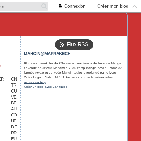
Connexion
+
Créer mon blog
Flux RSS
MANGIN@MARRAKECH
Blog des marrakchis du XXe siècle : aux temps de l'avenue Mangin
R
devenue boulevard Mohamed V, du camp Mangin devenu camp de
l'armée royale et du lycée Mangin toujours prolongé par le lycée
Victor Hugo… Salam MRK ! Souvenirs, contacts, retrouvailles…
ON
Accueil du blog
TR
Créer un blog avec CanalBlog
OU
VE
BE
AU
CO
UP
D'E
RR
EU