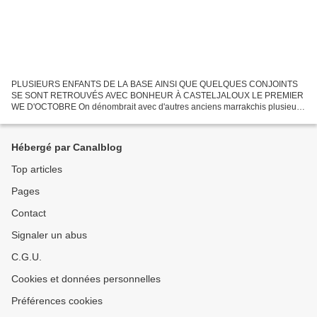
PLUSIEURS ENFANTS DE LA BASE AINSI QUE QUELQUES CONJOINTS
SE SONT RETROUVÉS AVEC BONHEUR À CASTELJALOUX LE PREMIER
WE D'OCTOBRE On dénombrait avec d'autres anciens marrakchis plusieurs
anciens de la BE707: Francine Lorand et Jean-Paul Gagé, Claudine Xima...
Hébergé par Canalblog
Top articles
Pages
Contact
Signaler un abus
C.G.U.
Cookies et données personnelles
Préférences cookies