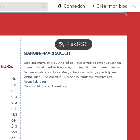
Connexion
+
Créer mon blog
Flux RSS
MANGIN@MARRAKECH
Blog des marrakchis du XXe siècle : aux temps de l'avenue Mangin
TEURS:
devenue boulevard Mohamed V, du camp Mangin devenu camp de
l'armée royale et du lycée Mangin toujours prolongé par le lycée
Victor Hugo… Salam MRK ! Souvenirs, contacts, retrouvailles…
Su
Accueil du blog
r v
Créer un blog avec CanalBlog
otr
e é
cra
n F
ran
ce
2 p
rop
os