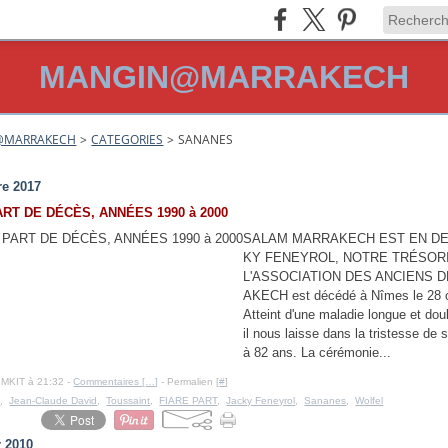
MANGIN@MARRAKECH
@MARRAKECH
>
CATEGORIES
>
SANANES
re 2017
ART DE DÉCÈS, ANNÉES 1990 à 2000
SALAM MARRAKECH EST EN DE
KY FENEYROL, NOTRE TRÉSOR
L'ASSOCIATION DES ANCIENS 
AKECH est décédé à Nîmes le 28 o
Atteint d'une maladie longue et dou
il nous laisse dans la tristesse de 
à 82 ans. La cérémonie...
IMKIT à 21:32 -
Commentaires [
…
]
- Permalien [
#
]
t
,
Jean-Claude David
,
Toussaint
,
FIARE PART
,
Jacky Feneyrol
,
Sananes
,
Wolfel
r 2010