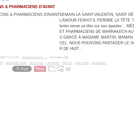
NS & PHARMACIENS D'AVANT
DEMAIN LA SAINT-VALENTIN, SAINT D
L'AMOUR FERAIT-IL PERDRE LA TÊTE ? 
lentin remet sa tête sur ses épaules... 
ET PHARMACIENS DE MARRAKECH AU
S GRACE À MADAME MARTIN, MAMAN
CEL, NOUS POUVONS PARTAGER LE S
R DE HUIT...
IMKIT à 02:50 -
Commentaires [
…
]
- Permalien [
#
]
RT
,
BERTHELEMY
,
JACCOUD
,
LAPIDUS
,
PEETS
,
PHILIPPE
,
SANANÈS