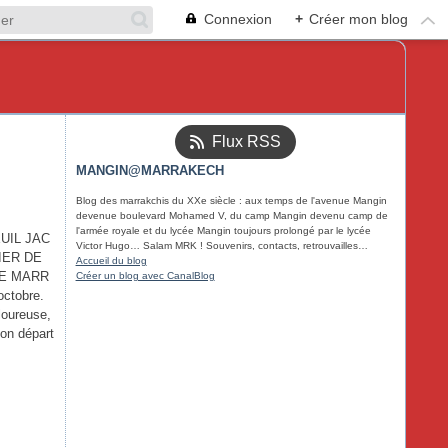
Connexion
+
Créer mon blog
Flux RSS
MANGIN@MARRAKECH
Blog des marrakchis du XXe siècle : aux temps de l'avenue Mangin
devenue boulevard Mohamed V, du camp Mangin devenu camp de
l'armée royale et du lycée Mangin toujours prolongé par le lycée
UIL JAC
Victor Hugo… Salam MRK ! Souvenirs, contacts, retrouvailles…
IER DE
Accueil du blog
DE MARR
Créer un blog avec CanalBlog
ctobre.
loureuse,
son départ