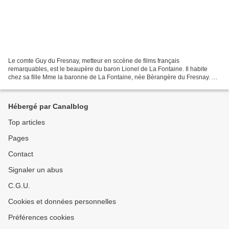
Le comte Guy du Fresnay, metteur en sccène de films français
remarquables, est le beaupère du baron Lionel de La Fontaine. Il habite
chez sa fille Mme la baronne de La Fontaine, née Bèrangère du Fresnay. La
toute nouvelle villa familiale Addi Ou Addi,...
Hébergé par Canalblog
Top articles
Pages
Contact
Signaler un abus
C.G.U.
Cookies et données personnelles
Préférences cookies