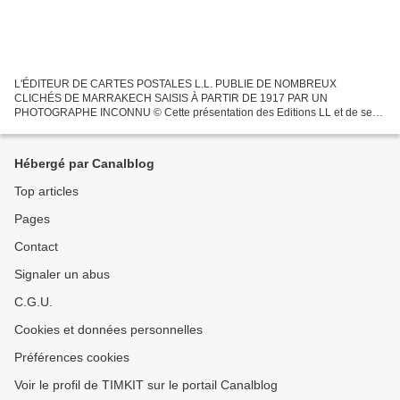
L'ÉDITEUR DE CARTES POSTALES L.L. PUBLIE DE NOMBREUX
CLICHÉS DE MARRAKECH SAISIS À PARTIR DE 1917 PAR UN
PHOTOGRAPHE INCONNU © Cette présentation des Editions LL et de ses
photographies sur Marrakech est originale, elle ne peut être reproduite,
même en...
Hébergé par Canalblog
Top articles
Pages
Contact
Signaler un abus
C.G.U.
Cookies et données personnelles
Préférences cookies
Voir le profil de TIMKIT sur le portail Canalblog