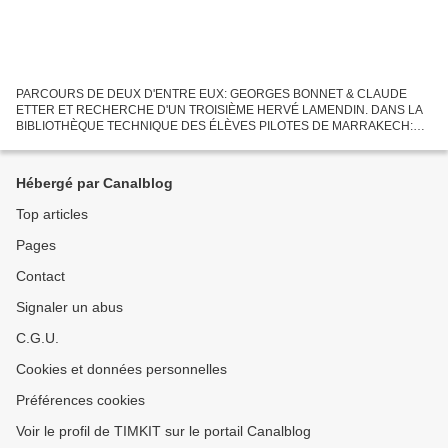
PARCOURS DE DEUX D'ENTRE EUX: GEORGES BONNET & CLAUDE
ETTER ET RECHERCHE D'UN TROISIÈME HERVÉ LAMENDIN. DANS LA
BIBLIOTHÈQUE TECHNIQUE DES ÉLÈVES PILOTES DE MARRAKECH:
Sylvie, dont le fils est actuellement pilote de chasse a en sa possession deux
livrets...
Hébergé par Canalblog
Top articles
Pages
Contact
Signaler un abus
C.G.U.
Cookies et données personnelles
Préférences cookies
Voir le profil de TIMKIT sur le portail Canalblog