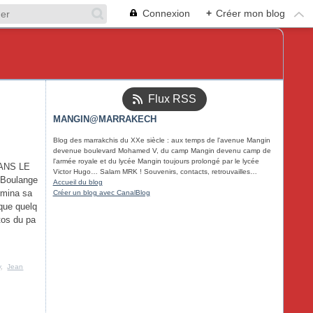
Connexion
+
Créer mon blog
Flux RSS
MANGIN@MARRAKECH
Blog des marrakchis du XXe siècle : aux temps de l'avenue Mangin
devenue boulevard Mohamed V, du camp Mangin devenu camp de
l'armée royale et du lycée Mangin toujours prolongé par le lycée
ANS LE
Victor Hugo… Salam MRK ! Souvenirs, contacts, retrouvailles…
Boulange
Accueil du blog
rmina sa
Créer un blog avec CanalBlog
que quelq
tos du pa
y
,
Jean