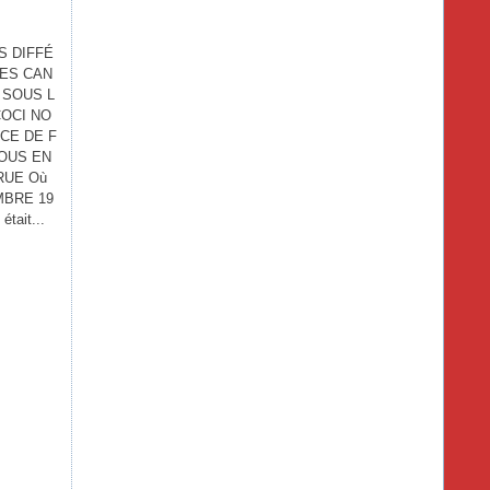
S DIFFÉ
RES CAN
 SOUS L
COCI NO
CE DE F
NOUS EN
RUE Où
MBRE 19
tait...