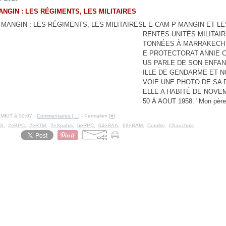
NGIN : LES RÉGIMENTS, LES MILITAIRES
L E CAM P MANGIN ET LE
RENTES UNITÉS MILITAI
TONNÉES À MARRAKECH
E PROTECTORAT ANNIE 
US PARLE DE SON ENFAN
ILLE DE GENDARME ET 
VOIE UNE PHOTO DE SA 
ELLE A HABITÉ DE NOVE
50 À AOUT 1958. "Mon père é
IMKIT à 00:07 -
Commentaires [
…
]
- Permalien [
#
]
TS
,
2eBPC
,
2eRTM
,
2eSpahis
,
6eRPC
,
64eRAA
,
69eRAM
,
Coroller
,
Chauchois