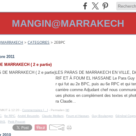
MANGIN@MARRAKECH
@MARRAKECH
>
CATEGORIES
>
2EBPC
re 2011
E MARRAKECH ( 2 e partie)
LES PARAS DE MARRAKECH EN VILLE, D
RIF ET À FOUM EL HASSANE Le Para Guy 
r qui fut au 2e BPC, puis au 6e RPC et qui te
carrière comme Adjudant chef nous communi
ues photos en complément des textes et pho
ra Claude...
IMKIT à 12:20 -
Commentaires [
…
]
- Permalien [
#
]
C
,
6e RPC
,
André Beuzelin
,
Claude Meillant
,
Foum el Hassan
,
Guy Boulanger
,
Général Cogn
RAS
,
Petit Poucet
r 2010