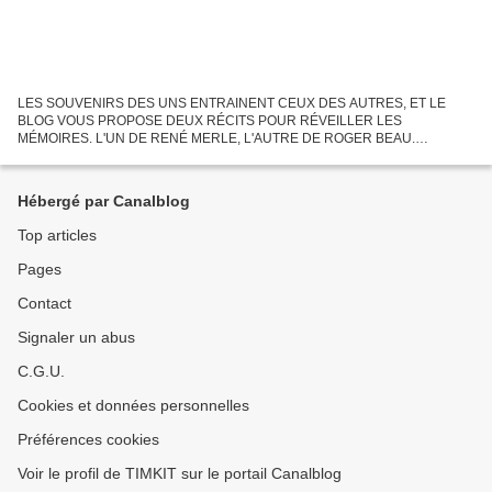
LES SOUVENIRS DES UNS ENTRAINENT CEUX DES AUTRES, ET LE
BLOG VOUS PROPOSE DEUX RÉCITS POUR RÉVEILLER LES
MÉMOIRES. L'UN DE RENÉ MERLE, L'AUTRE DE ROGER BEAU.
JOCELYNE ET FRANCIS ONT UN MERVEILLEUX RIAD: DOMINIQUE Y
EST VENU, L'A VU, IL EST CONVAINCU !...
Hébergé par Canalblog
Top articles
Pages
Contact
Signaler un abus
C.G.U.
Cookies et données personnelles
Préférences cookies
Voir le profil de TIMKIT sur le portail Canalblog