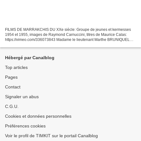
FILMS DE MARRAKCHIS DU XXe siècle: Groupe de jeunes et kermesses
1954 et 1955, images de Raymond Carnuccini, titres de Maurice Calas:
https://vimeo.com/336073843 Madame le lieutenant Marthe BRUNIQUEL
reçoit deux anciens responsables des éclaireurs unionistes...
Hébergé par Canalblog
Top articles
Pages
Contact
Signaler un abus
C.G.U.
Cookies et données personnelles
Préférences cookies
Voir le profil de TIMKIT sur le portail Canalblog