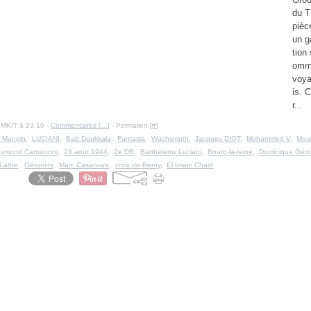
du T
pièc
un g
tion
omm
voya
is. 
r...
IMKIT à 23:10 -
Commentaires [
…
]
- Permalien [
#
]
 Mangin
,
LUCIANI
,
Bab Doukkala
,
Fantasia
,
Wachsmuth
,
Jacques DIOT
,
Mohammed V
,
Mou
ymond Carnuccini
,
24 aout 1944
,
2e DB
,
Barthelemy Luciani
,
Bourg-la-reine
,
Dominique Géro
Lattre
,
Géronimi
,
Marc Casanova
,
croix de Berny
,
El Imam Charif