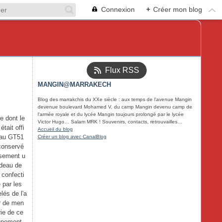
Connexion
+
Créer mon blog
Flux RSS
MANGIN@MARRAKECH
Blog des marrakchis du XXe siècle : aux temps de l'avenue Mangin
devenue boulevard Mohamed V, du camp Mangin devenu camp de
l'armée royale et du lycée Mangin toujours prolongé par le lycée
e dont le
Victor Hugo… Salam MRK ! Souvenirs, contacts, retrouvailles…
était offi
Accueil du blog
 au GT51
Créer un blog avec CanalBlog
conservé
sement u
deau de
 confecti
 par les
lés de l'a
er de men
rie de ce
upement