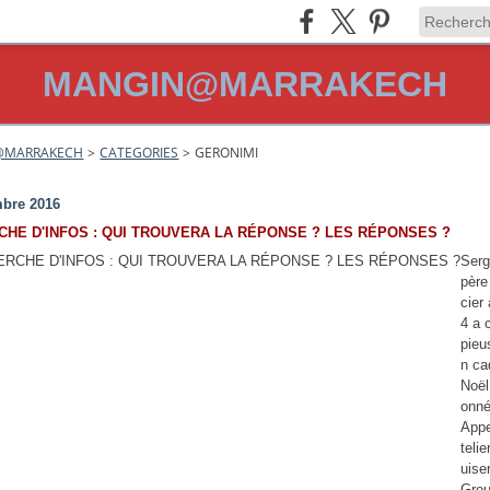
MANGIN@MARRAKECH
@MARRAKECH
>
CATEGORIES
>
GERONIMI
i
bre 2016
HE D'INFOS : QUI TROUVERA LA RÉPONSE ? LES RÉPONSES ?
Serg
père 
cier
4 a 
pieu
n ca
Noël
onné
Appe
teli
uise
Gro