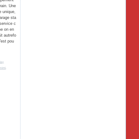
rain. Une
e unique,
arage sta
 service c
e on en
it autrefo
C'est pou
lay
nimi
,