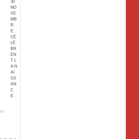
30
NO
VE
MB
R
E,
CÉ
LÈ
BR
EN
T L
A N
AI
SS
AN
C
E...
alou