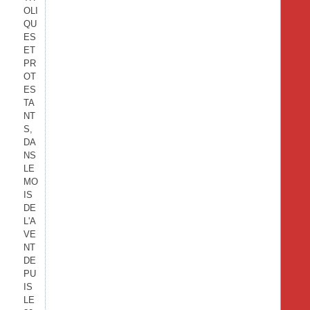
OLI
QU
ES
ET
PR
OT
ES
TA
NT
S,
DA
NS
LE
MO
IS
DE
L'A
VE
NT
DE
PU
IS
LE