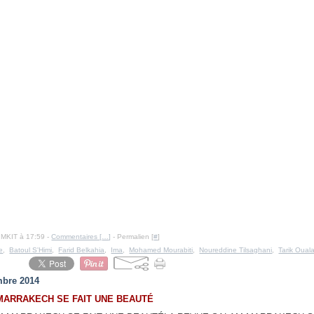
IMKIT à 17:59 -
Commentaires [
…
]
- Permalien [
#
]
e
,
Batoul S'Himi
,
Farid Belkahia
,
Ima
,
Mohamed Mourabiti
,
Noureddine Tilsaghani
,
Tarik Oual
mbre 2014
MARRAKECH SE FAIT UNE BEAUTÉ