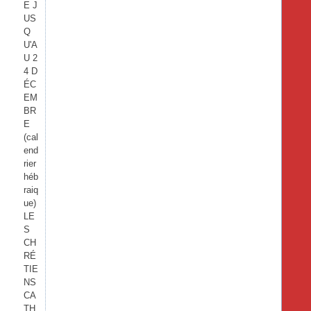
E J
US
Q
U'A
U 2
4 D
ÉC
EM
BR
E
(cal
end
rier
héb
raiq
ue)
LE
S
CH
RÉ
TIE
NS
CA
TH