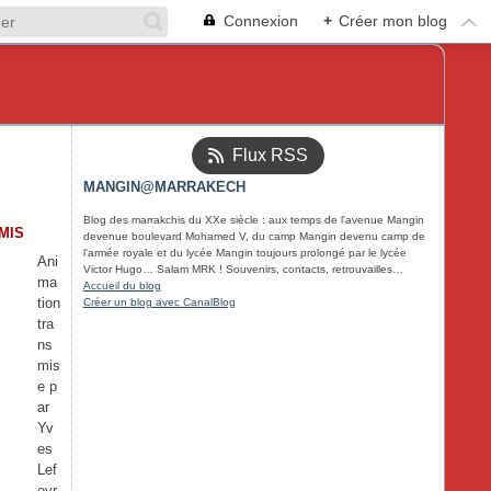
Connexion
+
Créer mon blog
Flux RSS
MANGIN@MARRAKECH
Blog des marrakchis du XXe siècle : aux temps de l'avenue Mangin
MIS
devenue boulevard Mohamed V, du camp Mangin devenu camp de
l'armée royale et du lycée Mangin toujours prolongé par le lycée
Ani
Victor Hugo… Salam MRK ! Souvenirs, contacts, retrouvailles…
ma
Accueil du blog
tion
Créer un blog avec CanalBlog
tra
ns
mis
e p
ar
Yv
es
Lef
evr