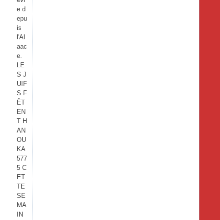
e d
epu
is
l'Al
aac
e.
LE
S J
UIF
S F
ÊT
EN
T H
AN
OU
KA
577
5 C
ET
TE
SE
MA
IN