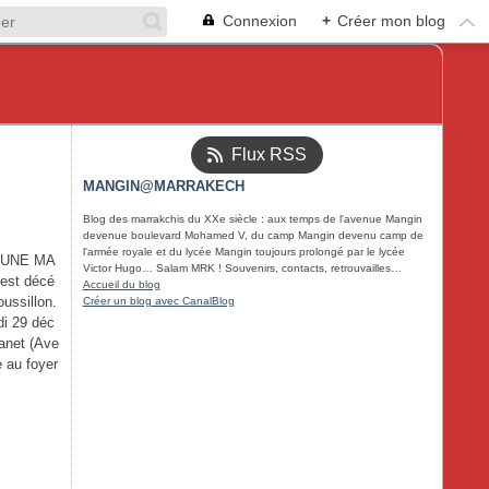
Connexion
+
Créer mon blog
Flux RSS
MANGIN@MARRAKECH
Blog des marrakchis du XXe siècle : aux temps de l'avenue Mangin
devenue boulevard Mohamed V, du camp Mangin devenu camp de
l'armée royale et du lycée Mangin toujours prolongé par le lycée
'UNE MA
Victor Hugo… Salam MRK ! Souvenirs, contacts, retrouvailles…
est décé
Accueil du blog
ussillon.
Créer un blog avec CanalBlog
di 29 déc
anet (Ave
e au foyer