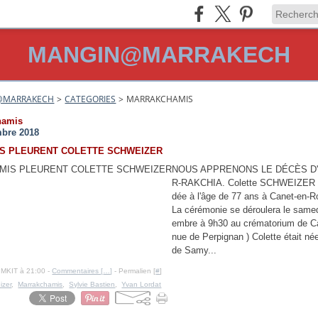
MANGIN@MARRAKECH
@MARRAKECH
>
CATEGORIES
>
MARRAKCHAMIS
hamis
bre 2018
IS PLEURENT COLETTE SCHWEIZER
NOUS APPRENONS LE DÉCÈS D
R-RAKCHIA. Colette SCHWEIZER 
dée à l'âge de 77 ans à Canet-en-Ro
La cérémonie se déroulera le same
embre à 9h30 au crématorium de C
nue de Perpignan ) Colette était né
de Samy...
IMKIT à 21:00 -
Commentaires [
…
]
- Permalien [
#
]
izer
,
Marrakchamis
,
Sylvie Bastien
,
Yvan Lordat