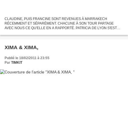
CLAUDINE, PUIS FRANCINE SONT REVENUES À MARRAKECH
RÉCEMMENT ET SÉPARÉMENT. CHACUNE À SON TOUR PARTAGE
AVEC NOUS CE QU'ELLE EN A RAPPORTÉ. PATRICIA DE LYON S'EST
AUSSI TROUVÉE À MARRAKECH POUR RAISON PROFESSIONNELLE.
BOU TAZOULT NOUS A FAIT UN EXCELLENT...
XIMA & XIMA,
Publié le 18/02/2011 à 23:55
Par
TIMKIT