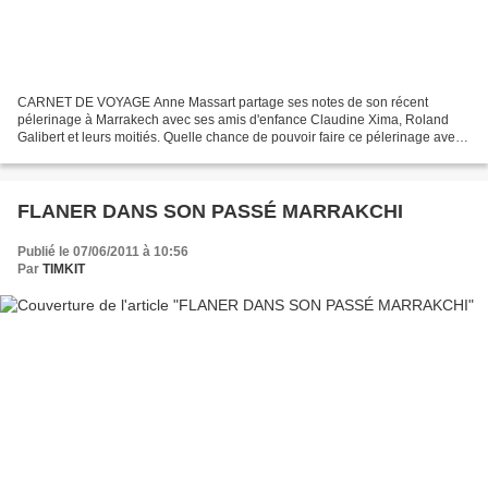
CARNET DE VOYAGE Anne Massart partage ses notes de son récent
pélerinage à Marrakech avec ses amis d'enfance Claudine Xima, Roland
Galibert et leurs moitiés. Quelle chance de pouvoir faire ce pélerinage avec
des amis ! Lalla Claudine ajoute quelques photographies...
FLANER DANS SON PASSÉ MARRAKCHI
Publié le 07/06/2011 à 10:56
Par
TIMKIT