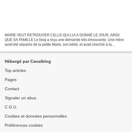
MARIE VEUT RETROUVER CELLE QUI LUI A DONNÉ LE JOUR, AINSI
QUE SA FAMILLE Le blog a reçu une demande très émouvante. Une mère
avait été séparée de la petite Marie, son bébé, et avait cherché à la
récupérer, en vain. Sa fille devenue adulte n'a eu de cesse...
Hébergé par Canalblog
Top articles
Pages
Contact
Signaler un abus
C.G.U.
Cookies et données personnelles
Préférences cookies