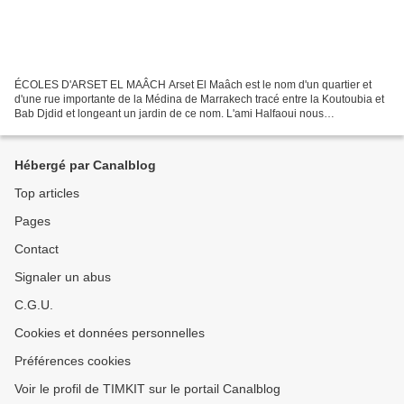
ÉCOLES D'ARSET EL MAÂCH Arset El Maâch est le nom d'un quartier et
d'une rue importante de la Médina de Marrakech tracé entre la Koutoubia et
Bab Djdid et longeant un jardin de ce nom. L'ami Halfaoui nous
communique une carte postale ancienne du garage...
Hébergé par Canalblog
Top articles
Pages
Contact
Signaler un abus
C.G.U.
Cookies et données personnelles
Préférences cookies
Voir le profil de TIMKIT sur le portail Canalblog