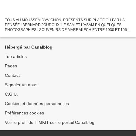
TOUS AU MOUSSEM D'AVIGNON, PRÉSENTS SUR PLACE OU PAR LA
PENSÉE ! BERNARD JOUDOUX, LE SAM ET L'ASAM EN QUELQUES
PHOTOGRAPHIES : SOUVENIRS DE MARRAKECH ENTRE 1930 ET 1965.
Licence Junior de Bernard JOUDOUX "C'est avec une grande émotion que
j'ai trouvé...
Hébergé par Canalblog
Top articles
Pages
Contact
Signaler un abus
C.G.U.
Cookies et données personnelles
Préférences cookies
Voir le profil de TIMKIT sur le portail Canalblog