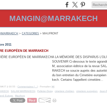
MANGIN@MARRAKECH
@MARRAKECH
>
CATEGORIES
>
MAUFRONT
t
re 2011
ÈRE EUROPÉEN DE MARRAKECH
A LA MÉMOIRE DES DISPARUS L'OL
SOUVENIR Ci-dessous le texte agrand
M, association éditrice de la revue 
RAKECH se soucie auprès des autorité
du bon entretien du Cimetière européen
kech. Certains l'appellent cimetière...
IMKIT à 00:55 -
Commentaires [
…
]
- Permalien [
#
]
RAKECH
,
SALAM MARRAKECH
,
Pelletier-Doisy
,
cimetiere chrétien
,
cimetiere européen
,
Jean-P
ené Euloge
,
Maufront