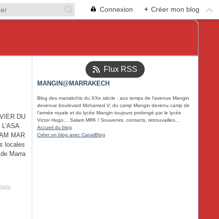
Connexion
+
Créer mon blog
Flux RSS
MANGIN@MARRAKECH
Blog des marrakchis du XXe siècle : aux temps de l'avenue Mangin
devenue boulevard Mohamed V, du camp Mangin devenu camp de
l'armée royale et du lycée Mangin toujours prolongé par le lycée
IVIER DU
Victor Hugo… Salam MRK ! Souvenirs, contacts, retrouvailles…
i L'ASA
Accueil du blog
SALAM MAR
Créer un blog avec CanalBlog
s locales
 de Marra
ierre