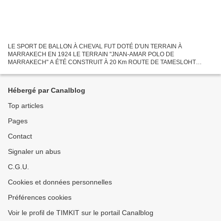
LE SPORT DE BALLON À CHEVAL FUT DOTÉ D'UN TERRAIN À
MARRAKECH EN 1924 LE TERRAIN "JNAN-AMAR POLO DE
MARRAKECH" A ÉTÉ CONSTRUIT À 20 Km ROUTE DE TAMESLOHT
VERS LE LAC TAKERSKOUT EN MAI 2013, mais il avait un prédécesseur
de 99 ans, installé à Marrakech...
Hébergé par Canalblog
Top articles
Pages
Contact
Signaler un abus
C.G.U.
Cookies et données personnelles
Préférences cookies
Voir le profil de TIMKIT sur le portail Canalblog