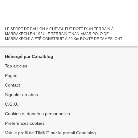
LE SPORT DE BALLON À CHEVAL FUT DOTÉ D'UN TERRAIN À
MARRAKECH EN 1924 LE TERRAIN "JNAN-AMAR POLO DE
MARRAKECH" A ÉTÉ CONSTRUIT À 20 Km ROUTE DE TAMESLOHT
VERS LE LAC TAKERSKOUT EN MAI 2013, mais il avait un prédécesseur
de 99 ans, installé à Marrakech...
Hébergé par Canalblog
Top articles
Pages
Contact
Signaler un abus
C.G.U.
Cookies et données personnelles
Préférences cookies
Voir le profil de TIMKIT sur le portail Canalblog