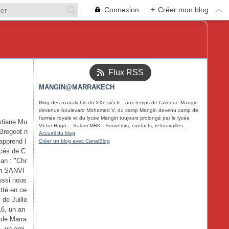
Connexion
+
Créer mon blog
Flux RSS
MANGIN@MARRAKECH
Blog des marrakchis du XXe siècle : aux temps de l'avenue Mangin
devenue boulevard Mohamed V, du camp Mangin devenu camp de
l'armée royale et du lycée Mangin toujours prolongé par le lycée
stiane Mu
Victor Hugo… Salam MRK ! Souvenirs, contacts, retrouvailles…
/Bregeot n
Accueil du blog
apprend l
Créer un blog avec CanalBlog
cès de C
ian : "Chr
an SANVI
ussi nous
itté en ce
 de Juille
16, un an
 de Marra
, un ami,