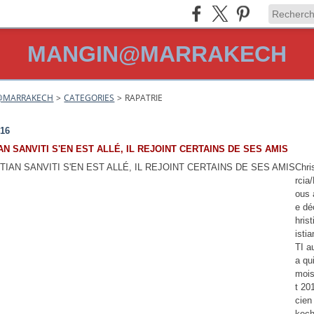
MANGIN@MARRAKECH
@MARRAKECH
>
CATEGORIES
>
RAPATRIE
016
AN SANVITI S'EN EST ALLÉ, IL REJOINT CERTAINS DE SES AMIS
Chri
rcia
ous 
e dé
hrist
isti
TI a
a qu
mois
t 20
cien
kech