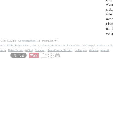
viva
s da
vill
avon
t la
us c
venir
IMKIT à 22:54 -
Commentaires [
…
]
- Permalien [
#
]
RT LUCKÉ
,
Roger BEAU
,
Izorce
,
Ourika
,
Ramuntcho
,
La Renaissance
,
Filippi
,
Christian Bre
Murcia
,
Didier Sanviti
,
AXAM
,
Comafog
,
Jean-Claude Richard
,
Le Maquis
,
Verlaine
,
rapatrié