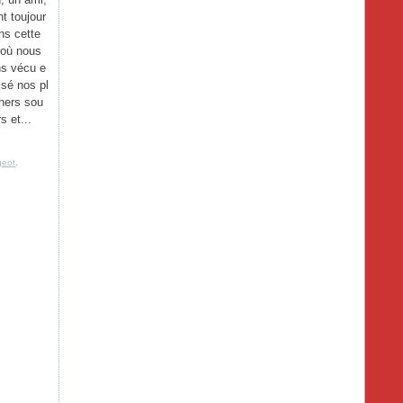
nt toujour
ns cette
e où nous
s vécu e
issé nos pl
hers sou
s et...
geot
,