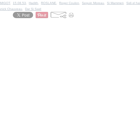
 MIGOT
,
15.08.53
,
Hadith
,
ROSLANE
,
Roger Coulon
,
Seguin Moreau
,
Si Mammeri
,
Sidi el h
nnick Chauveau
,
Dar Si Said