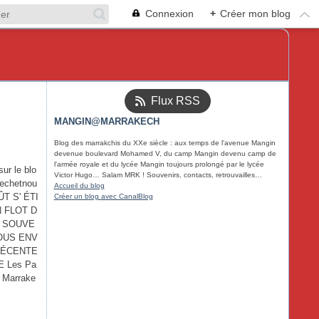
Connexion
+
Créer mon blog
Flux RSS
MANGIN@MARRAKECH
Blog des marrakchis du XXe siècle : aux temps de l'avenue Mangin
devenue boulevard Mohamed V, du camp Mangin devenu camp de
l'armée royale et du lycée Mangin toujours prolongé par le lycée
sur le blo
Victor Hugo… Salam MRK ! Souvenirs, contacts, retrouvailles…
kechetnou
Accueil du blog
ÛT S' ÉTI
Créer un blog avec CanalBlog
 FLOT D
E SOUVE
OUS ENV
RÉCENTE
E Les Pa
à Marrake