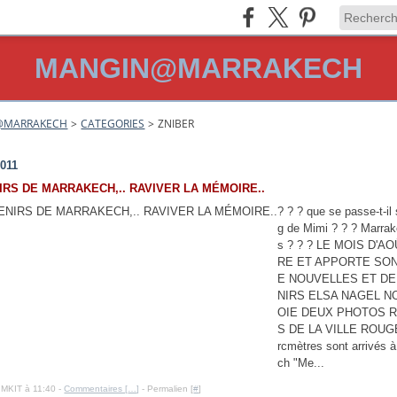
MANGIN@MARRAKECH
@MARRAKECH
>
CATEGORIES
>
ZNIBER
2011
RS DE MARRAKECH,.. RAVIVER LA MÉMOIRE..
? ? ? que se passe-t-il 
g de Mimi ? ? ? Marra
s ? ? ? LE MOIS D'AO
RE ET APPORTE SON
E NOUVELLES ET D
NIRS ELSA NAGEL N
OIE DEUX PHOTOS 
S DE LA VILLE ROUG
rcmètres sont arrivés 
ch "Me...
IMKIT à 11:40 -
Commentaires [
…
]
- Permalien [
#
]