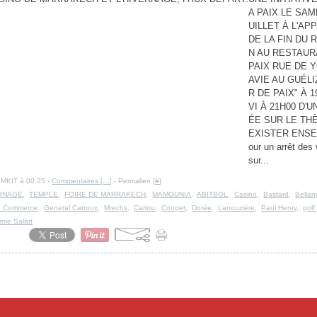
A PAIX LE SAM
UILLET À L'A
DE LA FIN DU
N AU RESTAUR
PAIX RUE DE 
AVIE AU GUÉLI
R DE PAIX" À 1
VI À 21H00 D'
ÉE SUR LE TH
EXISTER ENSE
our un arrêt des
sur...
IMKIT à 00:25 -
Commentaires [
…
]
- Permalien [
#
]
RNAGE
,
TEMPLE
,
FOIRE DE MARRAKECH
,
MAMOUNIA
,
ABITBOL
,
Casino
,
Bastard
,
Bellan
e Commerce
,
General Catroux
,
Mrechs
,
Cariou
,
Couget
,
Dorée
,
Lanouzière
,
Paul Henry
,
golf
rme Salart