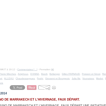
IMKIT à 19:12 -
Commentaires [
…
]
- Permalien [
#
]
Pierre Mreches
,
Amphoux
,
D'ANNA
,
Beerli
,
Bellanger
,
Gilles PARNAUD
,
Poisson et Sinoir
,
Rei
ort
,
ALLEAU
,
Chaudessaygues
,
Fesht
,
Giovanni et Bourgeois
,
Julia fils
,
Vounatsos
,
Modot
,
nza
t 2014
NO DE MARRAKECH ET L'HIVERNAGE, FAUX DÉPART.
UNE INITIATIV