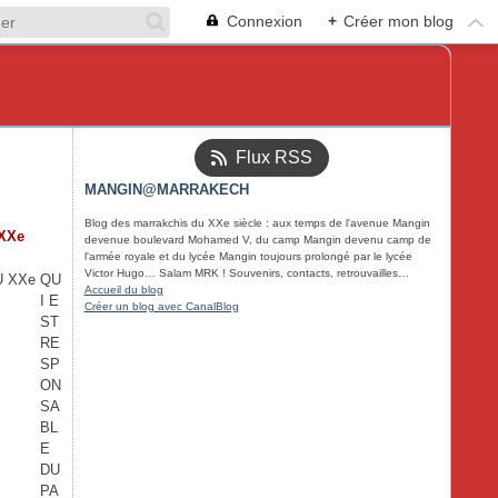
Connexion
+
Créer mon blog
Flux RSS
MANGIN@MARRAKECH
Blog des marrakchis du XXe siècle : aux temps de l'avenue Mangin
XXe
devenue boulevard Mohamed V, du camp Mangin devenu camp de
l'armée royale et du lycée Mangin toujours prolongé par le lycée
Victor Hugo… Salam MRK ! Souvenirs, contacts, retrouvailles…
QU
Accueil du blog
I E
Créer un blog avec CanalBlog
ST
RE
SP
ON
SA
BL
E
DU
PA