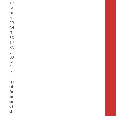
TR
IM
OI
NE
AR
CH
IT
EC
TU
RA
L
DU
GU
ÉL
IZ
?
Qu
i d
éci
de
qu
e t
ell