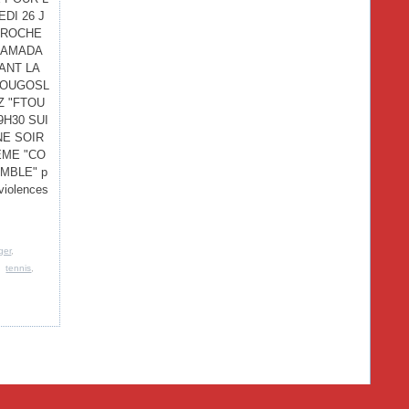
EDI 26 J
PPROCHE
 RAMADA
ANT LA
YOUGOSL
Z "FTOU
9H30 SUI
UNE SOIR
ÈME "CO
MBLE" p
 violences
ger
,
,
tennis
,