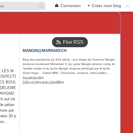
Connexion
+
Créer mon blog
Flux RSS
MANGIN@MARRAKECH
Blog des marrakchis du XXe siècle : aux temps de l'avenue Mangin
devenue boulevard Mohamed V, du camp Mangin devenu camp de
l'armée royale et du lycée Mangin toujours prolongé par le lycée
 LES M
Victor Hugo… Salam MRK ! Souvenirs, contacts, retrouvailles…
OSPECTI
Accueil du blog
DES BOUL
Créer un blog avec CanalBlog
IDÈLEME
'AVIGNO
h eut trè
 de pétan
rons par
nées 30 p
us...