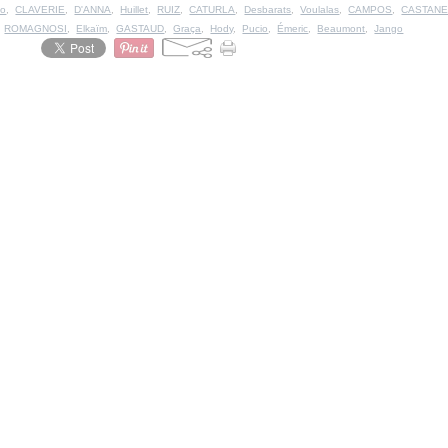
no
,
CLAVERIE
,
D'ANNA
,
Huillet
,
RUIZ
,
CATURLA
,
Desbarats
,
Voulalas
,
CAMPOS
,
CASTAN
,
ROMAGNOSI
,
Elkaïm
,
GASTAUD
,
Graça
,
Hody
,
Pucio
,
Émeric
,
Beaumont
,
Jango