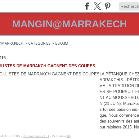
MANGIN@MARRAKECH
@MARRAKECH
>
CATEGORIES
>
ELKAIM
015
ULISTES DE MARRAKCH GAGNENT DES COUPES
LA PÉTANQUE CHEZ
ARRAKCHIS - RÉTR
VE LA TRADITION 
ES SE POURSUIT F
NT AU MOUSSEM D
N (21 JUIN). Marrakec
s tôt ses passionnés
que. Nous commence
des souvenirs des an
our rejoindre 2015. No
IMKIT à 21:05 -
Commentaires [
…
]
- Permalien [
#
]