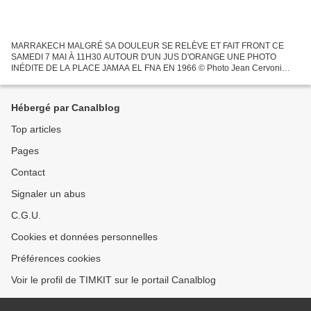
MARRAKECH MALGRÉ SA DOULEUR SE RELÈVE ET FAIT FRONT CE
SAMEDI 7 MAI À 11H30 AUTOUR D'UN JUS D'ORANGE UNE PHOTO
INÉDITE DE LA PLACE JAMAA EL FNA EN 1966 © Photo Jean Cervoni
1966 - La place Jemaa el Fna . Au premier plan la "Zoutia" ( ou Zoutilla) a
été...
Hébergé par Canalblog
Top articles
Pages
Contact
Signaler un abus
C.G.U.
Cookies et données personnelles
Préférences cookies
Voir le profil de TIMKIT sur le portail Canalblog