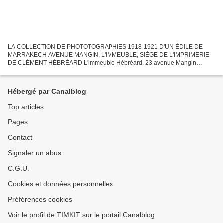
LA COLLECTION DE PHOTOTOGRAPHIES 1918-1921 D'UN ÉDILE DE
MARRAKECH AVENUE MANGIN, L'IMMEUBLE, SIÈGE DE L'IMPRIMERIE
DE CLÉMENT HÉBRÉARD L'immeuble Hébréard, 23 avenue Mangin
(Mohamed V). Cette carte postale colorisée est une édition du début des
années...
Hébergé par Canalblog
Top articles
Pages
Contact
Signaler un abus
C.G.U.
Cookies et données personnelles
Préférences cookies
Voir le profil de TIMKIT sur le portail Canalblog